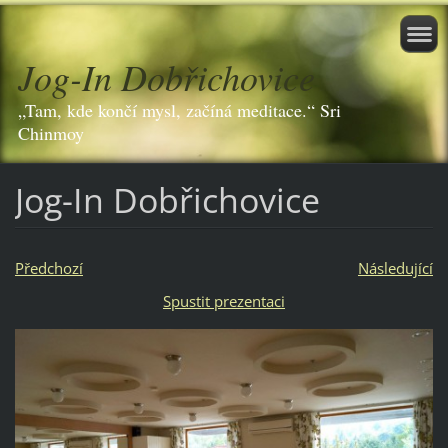
Jog-In Dobřichovice
„Tam, kde končí mysl, začíná meditace.“ Sri
Chinmoy
Jog-In Dobřichovice
Předchozí
Následující
Spustit prezentaci