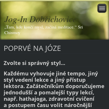
Jog-In Dobřichovice
„Tam, kde končí mysl, začíná meditace.“ Sri
Chinmoy
POPRVÉ NA JÓZE
Zvolte si správný styl...
Každému vyhovuje jiné tempo, jiný
styl vedení lekce a jiný přístup
lektora. Začátečníkům doporučujeme
jednodušší a pomalejší typy lekcí,
např. hathajoga, zdravotní cvičení
a postupem času volit náročnější