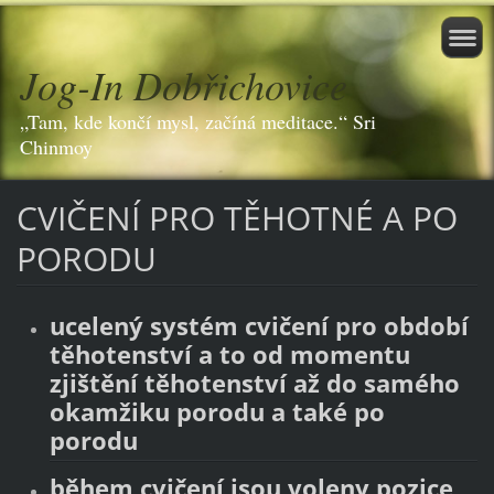
Jog-In Dobřichovice
„Tam, kde končí mysl, začíná meditace.“ Sri
Chinmoy
CVIČENÍ PRO TĚHOTNÉ A PO
PORODU
ucelený systém cvičení pro období
těhotenství a to od momentu
zjištění těhotenství až do samého
okamžiku porodu a také po
porodu
během cvičení jsou voleny pozice