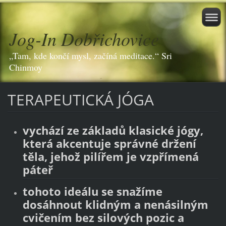
Jog-In Dobřichovice
„Tam, kde končí mysl, začíná meditace.“ Sri
Chinmoy
TERAPEUTICKÁ JÓGA
vychází ze základů klasické jógy,
která akcentuje správné držení
těla, jehož pilířem je vzpřímená
páteř
tohoto ideálu se snažíme
dosáhnout klidným a nenásilným
cvičením bez silových pozic a