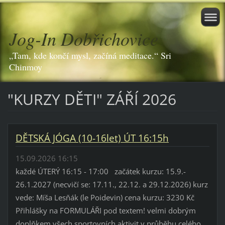
Jog-In Dobřichovice
„Tam, kde končí mysl, začíná meditace.“ Sri
Chinmoy
"KURZY DĚTI" ZÁŘÍ 2026
DĚTSKÁ JÓGA (10-16let) ÚT 16:15h
15.09.2026 16:15
každé ÚTERÝ 16:15 - 17:00 začátek kurzu: 15.9.-
26.1.2027 (necvičí se: 17.11., 22.12. a 29.12.2026) kurz
vede: Míša Lesňák (le Poidevin) cena kurzu: 3230 Kč
Přihlášky na FORMULÁŘI pod textem! velmi dobrým
doplňkem všech sportovních aktivit v průběhu celého