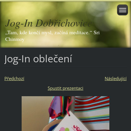
Jog-In Dobřichovice
„Tam, kde končí mysl, začíná meditace.“ Sri
Chinmoy
Jog-In oblečení
Předchozí
Následující
Spustit prezentaci