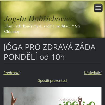
Jog-In Dobřichovice
„Tam, kde končí mysl, začíná meditace.“ Sri
Chinmoy
JÓGA PRO ZDRAVÁ ZÁDA
PONDĚLÍ od 10h
Předchozí
Následující
Spustit prezentaci