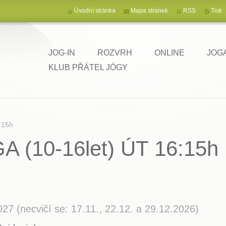
Úvodní stránka
Mapa stránek
RSS
Tisk
JOG-IN
ROZVRH
ONLINE
JOG
KLUB PŘÁTEL JÓGY
 Sri
:15h
 (10-16let) ÚT 16:15h
0
027 (necvičí se: 17.11., 22.12. a 29.12.2026)