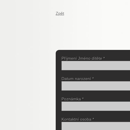
Zpět
Příjmení Jméno dítěte *
Datum narození *
Poznámka *
Kontaktní osoba *