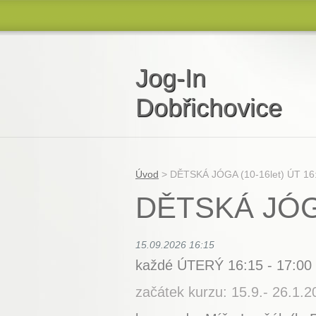
Jog-In
Dobřichovice
„Tam, kde končí mysl, začíná meditace.“
Chinmoy
Úvod
>
DĚTSKÁ JÓGA (10-16let) ÚT 16
DĚTSKÁ JÓGA
15.09.2026 16:15
každé ÚTERÝ 16:15 - 17:0
začátek kurzu: 15.9.- 26.1.2