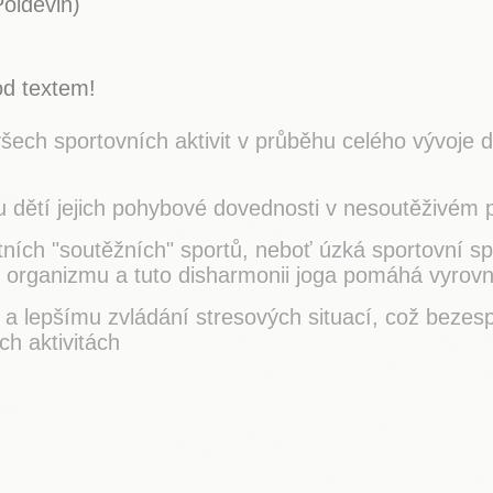
oidevin)
d textem!
ech sportovních aktivit v průběhu celého vývoje d
u dětí jejich pohybové dovednosti v nesoutěživém 
ích "soutěžních" sportů, neboť úzká sportovní sp
ch organizmu a tuto disharmonii joga pomáhá vyrov
i a lepšímu zvládání stresových situací, což bezesp
ch aktivitách