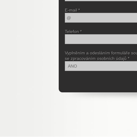
E-mail *
Telefon *
Vyplněním a odesláním formuláře so
se zpracováním osobních údajů *