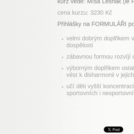
kurz vede: Míša Lesňák (le P
cena kurzu: 3230 Kč
Přihlášky na FORMULÁŘI po
velmi dobrým doplňkem vš
dospělosti
zábavnou formou rozvíjí 
výborným doplňkem ostatn
vést k disharmonii v jeji
učí děti vyšší koncentrac
sportovních i nesportovní