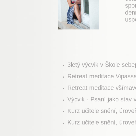
spon
denn
usp
3letý výcvik v Škole seb
Retreat meditace Vipassa
Retreat meditace všímavo
Výcvik - Psaní jako stav
Kurz učitele snění, úrov
Kurz učitele snění, úrov