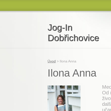
Jog-In
Dobřichovice
„Tam, kde končí mysl, začíná meditace.“
Chinmoy
Úvod
>
Ilona Anna
Ilona Anna
Med
Od 
živ
dal
učar