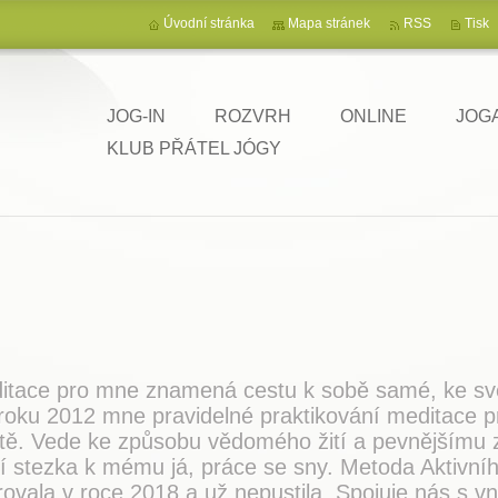
Úvodní stránka
Mapa stránek
RSS
Tisk
JOG-IN
ROZVRH
ONLINE
JOG
KLUB PŘÁTEL JÓGY
 Sri
itace pro mne znamená cestu k sobě samé, ke sv
roku 2012 mne pravidelné praktikování meditace 
otě. Vede ke způsobu vědomého žití a pevnějšímu zd
ší stezka k mému já, práce se sny. Metoda Aktivn
ovala v roce 2018 a už nepustila. Spojuje nás s vn