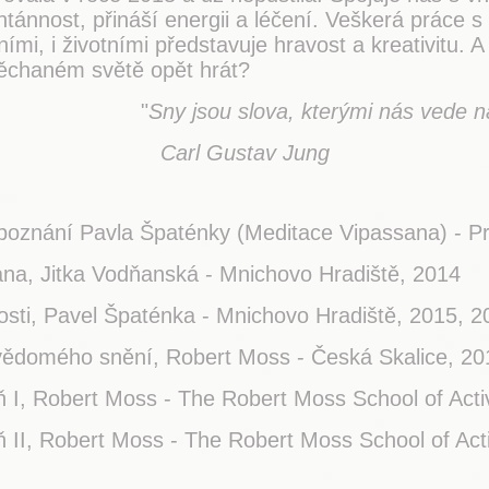
tánnost, přináší energii a léčení. Veškerá práce s
ími, i životními představuje hravost a kreativitu. 
ěchaném světě opět hrát?
"
Sny jsou slova, kterými nás vede n
Carl Gustav Jung
epoznání Pavla Špaténky (Meditace Vipassana) - 
na, Jitka Vodňanská - Mnichovo Hradiště, 2014
sti, Pavel Špaténka - Mnichovo Hradiště, 2015, 2
 vědomého snění, Robert Moss - Česká Skalice, 20
eň I, Robert Moss - The Robert Moss School of Act
eň II, Robert Moss - The Robert Moss School of Ac