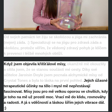
Od svých patnácti let žiju se skoliózou a jóga mi zachránila
(nejen) záda. :) Specializuji se na jógu pro zdravá záda a
skoliózu, protože věřím, že vědomý zdravý pohyb je klíčem
k prevenci i léčbě mnohých obtíží.
Když jsem objevila křiIšťálové mísy,
okamžitě mě okouzlily
a cítila jsem, že se stanou součástí mé cesty. Díky své
učitelce Jaroisin Doyle jsem poznala alchymické mísy od
Crystal Tones a byla to láska na první pohled.
Jejich úžasné
terapeutické účinky na tělo i mysl mě nepřestávají
fascinovat.
Mísy jsou pro mě velkou oporou ve chvílích, kdy
je toho na mě už prostě moc. Vrací mě do klidu, rovnováhy
a radosti. A já s vděčností a láskou šířím jejich vibrace dál.
:)