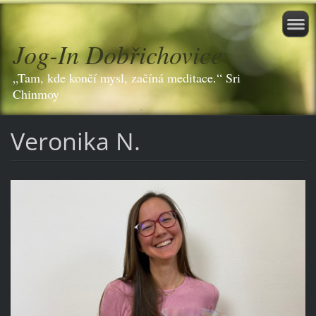
Jog-In Dobřichovice
„Tam, kde končí mysl, začíná meditace.“ Sri
Chinmoy
Veronika N.