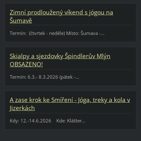
Zimní prodloužený víkend s jógou na
Šumavě
Termín: (čtvrtek - neděle) Místo: Šumava -...
Skialpy a sjezdovky Špindlerův Mlýn
OBSAZENO!
Termín: 6.3.- 8.3.2026 (pátek -...
A zase krok ke Smíření - Jóga, treky a kola v
Jizerkách
Kdy: 12.-14.6.2026 Kde: Klášter...