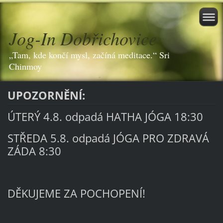
Jog-In Dobřichovice
„Tam, kde končí mysl, začíná meditace.“ Sri
Chinmoy
UPOZORNĚNÍ:
ÚTERÝ 4.8. odpadá HATHA JÓGA 18:30
STŘEDA 5.8. odpadá JÓGA PRO ZDRAVÁ
ZÁDA 8:30
DĚKUJEME ZA POCHOPENÍ!